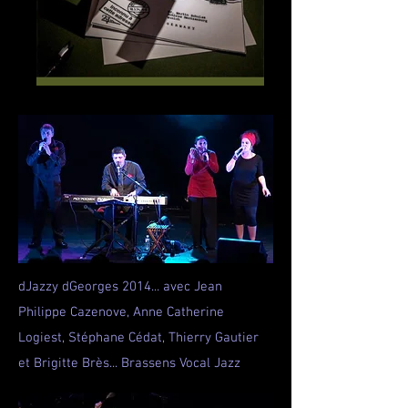
dJazzy dGeorges 2014... avec Jean
Philippe Cazenove, Anne Catherine
Logiest, Stéphane Cédat, Thierry Gautier
et Brigitte Brès... Brassens Vocal Jazz