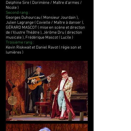
Delphine Sire ( Dorimène / Maître d'armes /
Nicole )
Second rang :
Georges Duhourcau ( Monsieur Jourdain ),
Julien Lagrange ( Covielle / Maître à danser ),
GÉRARD MASCOT ( mise en scène et direction
de l'Illustre Théâtre ), Jérôme Dru ( direction
musicale ), Frédérique Mascot ( Lucile )
Troisième rang :
Kevin Riskwait et Daniel Ravot ( régie son et
lumières )