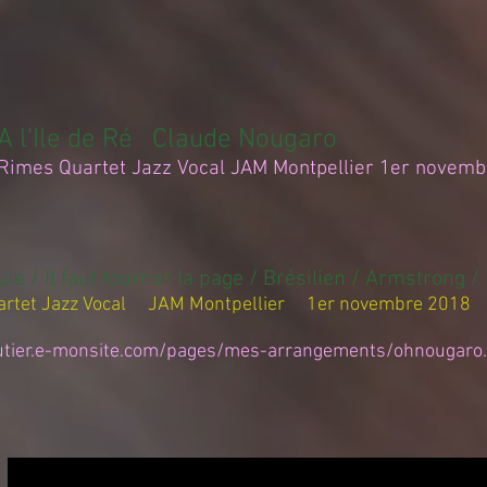
A l'Ile de Ré Claude Nougaro
Rimes Quartet Jazz Vocal JAM Montpellier 1er novem
uie / Il faut tourner la page / Brésilien / Armstrong 
cal JAM Montpellier 1er novembre 2018
gautier.e-monsite.com/pages/mes-arrangements/ohnougaro