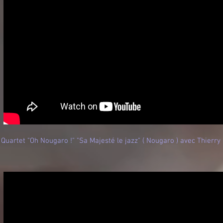
Quartet "Oh Nougaro !" "Sa Majesté le jazz" ( Nougaro ) avec Thierry