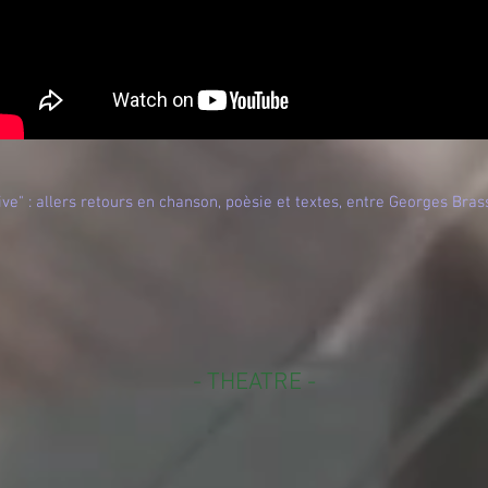
ive" : allers retours en chanson, poèsie et textes, entre Georges Bra
- THEATRE -