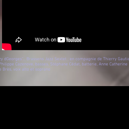
zy dGeorges"... Brassens Jazz Sextet : en compagnie de Thierry Gautie
Philippe Cazenove, basses, Stéphane Cédat, batterie, Anne Catherine 
e Brès, voix alto et soprano