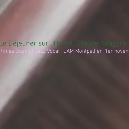
Le Déjeuner sur l'Herbe
Claude Nougaro
Rimes Quartet Jazz Vocal JAM Montpellier 1er nove