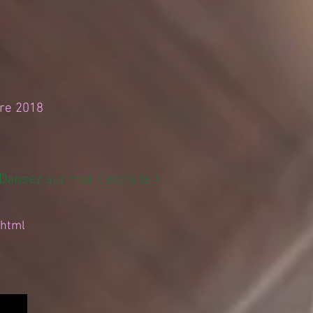
bre 2018
/ Dansez sur moi ( extraits )
.html