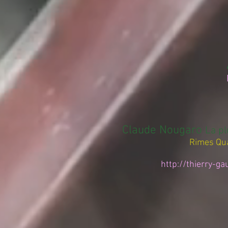
Claude Nougaro
La pl
Rimes Quartet Jazz Vo
http://thierry-