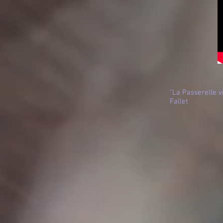
"La Passerelle v
Fallet