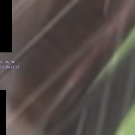
r, piano,
Logiest et