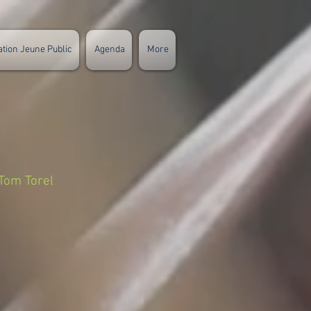
ation Jeune Public
Agenda
More
 Tom Torel