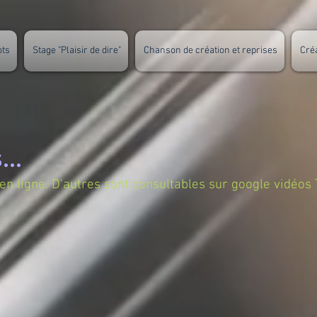
ots
Stage "Plaisir de dire"
Chanson de création et reprises
Cré
...
en ligne. D'autres sont consultables sur google vidéos