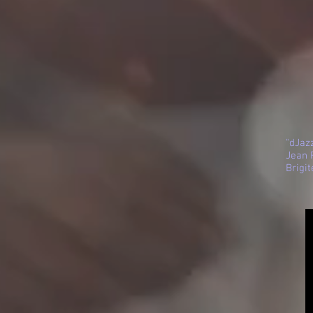
"dJaz
Jean 
Brigit